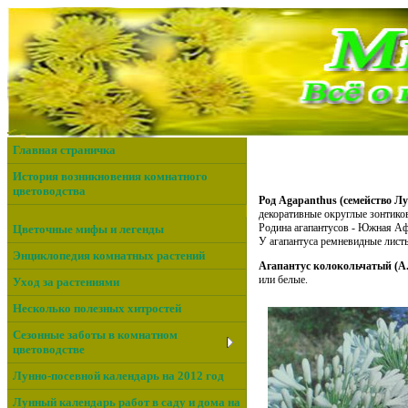
Главная страничка
История возникновения комнатного
цветоводства
Род Agapanthus (семейство Л
декоративные округлые зонтико
Родина агапантусов - Южная Аф
Цветочные мифы и легенды
У агапантуса ремневидные листь
Энциклопедия комнатных растений
Агапантус колокольчатый (A.
или белые.
Уход за растениями
Несколько полезных хитростей
Сезонные заботы в комнатном
цветоводстве
Лунно-посевной календарь на 2012 год
Лунный календарь работ в саду и дома на