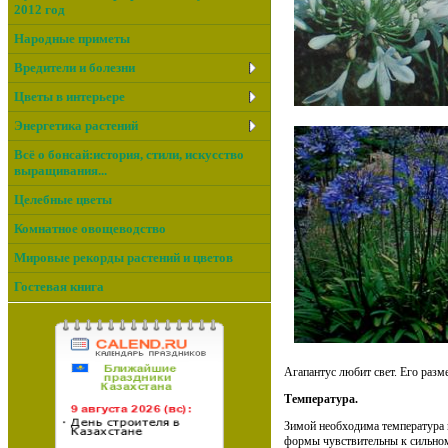
2012 год
Народные приметы
Вредители и болезни
Цветы в интерьере
Энергетика растений
Всё о бонсай:история, стили, искусство
выращивания...
Целебные цветы
Комнатное овощеводство
Мировые рекорды растений и цветов
Гостевая книга
Агапантус любит свет. Его раз
Температура.
Зимой необходима температура н
формы чувствительны к сильно