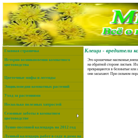
Клещи - вредители 
Главная страничка
История возникновения комнатного
Это крошечные насекомые,внеш
цветоводства
на обратной стороне листьев. И
превращаются в беловатые или ж
они засыхают. При сильном пор
Цветочные мифы и легенды
Энциклопедия комнатных растений
Уход за растениями
Несколько полезных хитростей
Сезонные заботы в комнатном
цветоводстве
Лунно-посевной календарь на 2012 год
Лунный календарь работ в саду и дома на