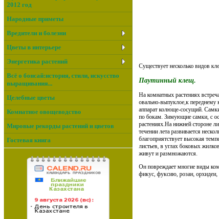
2012 год
Народные приметы
Вредители и болезни
Цветы в интерьере
Энергетика растений
Существует несколько видов кле
Всё о бонсай:история, стили, искусство
Паутинный клещ.
выращивания...
На комнатных растениях встреча
Целебные цветы
овально-выпуклое,к переднему 
аппарат колюще-сосущий. Самки
Комнатное овощеводство
по бокам. Зимующие самки, с о
растениях.На нижней стороне л
Мировые рекорды растений и цветов
течении лета развивается неско
благоприятствует высокая темпе
Гостевая книга
листьев, в углах боковых жилко
живут и размножаются.
Он повреждает многие виды комн
фикус, фуксию, розан, орхидеи,