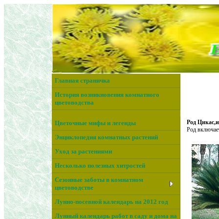
Главная страничка
История возникновения комнатного
цветоводства
Род Цикас,и
Цветочные мифы и легенды
Род включает
Энциклопедия комнатных растений
Уход за растениями
Несколько полезных хитростей
Сезонные заботы в комнатном
цветоводстве
Лунно-посевной календарь на 2012 год
Лунный календарь работ в саду и дома на