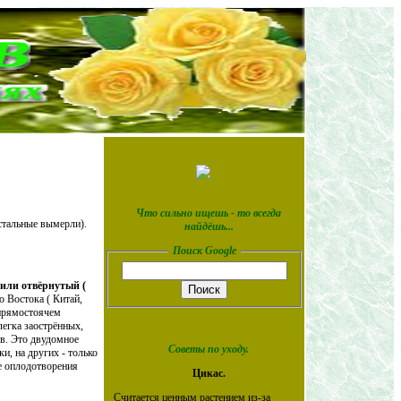
Что сильно ищешь - то всегда
стальные вымерли).
найдёшь...
Поиск Google
или отвёрнутый (
о Востока ( Китай,
 прямостоячем
легка заострённых,
ов. Это двудомное
Советы по уходу.
ки, на других - только
ле оплодотворения
Цикас.
Считается ценным растением из-за