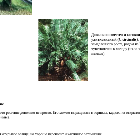
Довольно известен и саговни
улитковидный (C.circinalis).
замедленного роста, родом из
чувствителен к холоду (из-за
меньше).
ие.
то растение довольно не просто. Его можно выращивать в горшках, кадках, на открытом
зимы).
 открытое солнце, но хорошо переносит и частичное затемнение.