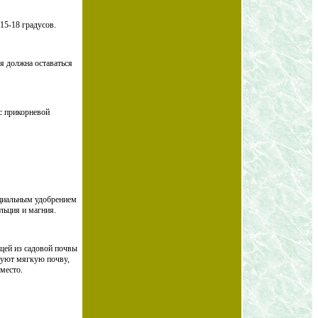
15-18 градусов.
ля должна оставаться
 с прикорневой
ециальным удобрением
льция и магния.
щей из садовой почвы
ьзуют мягкую почву,
место.