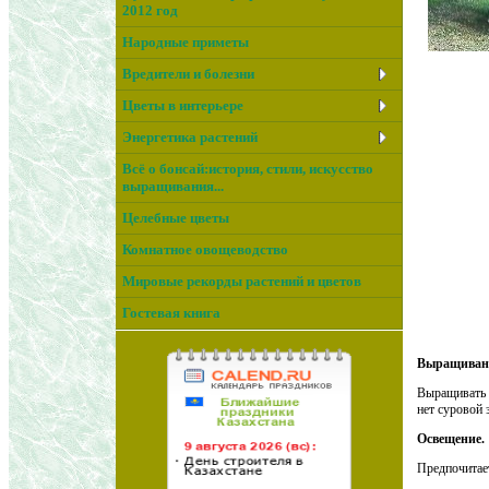
2012 год
Народные приметы
Вредители и болезни
Цветы в интерьере
Энергетика растений
Всё о бонсай:история, стили, искусство
выращивания...
Целебные цветы
Комнатное овощеводство
Мировые рекорды растений и цветов
Гостевая книга
Выращиван
Выращивать э
нет суровой 
Освещение.
Предпочитает