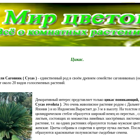
Цикас.
ли Саговник ( Cycas )
- единственный род в своём древнем семействе саговниковых (о
 около 20 видов голосеменных растений.
Декоративный интерес представляет только
цикас поникающий, 
Cycas revoluta )
. Это очень живописное растение родом с Дальнег
Япония ) и из Индонезии.Вырастает до 3 м в высоту. На толстом
цилиндрическом стебле образуется широкий венец из перестых , с
листьев, состоящих из множества линейных заострённых листочк
растение, т.е. на одних растениях образуются только мужские цвет
женские. Цветы собраны в соцветия в центре пучка листьев. Пос
образуются красноватые полумясистые съедобные семена.