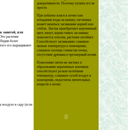
декоративности. Поэтому купить его не
просто.
При избытке влаги в почве или
попадании воды на шишку саговника
может начаться загнивание корней или
стебля. Листья приобретают коричневый
к завитой, или
цвет, вянут, корни гниют, на шишке
Это растение
появляется плесень, растение погибает.
 Индии более
Способствует загниванию слишком
 этого его выращивают
низкая температура в помещении,
слишком плотная глинистая почва,
отсутствие дренажа и чрезмерный полив.
Появлению пятен на листьях и
образованию коричневых кончиков
способствуют резкие колебания
температур, слишком сухой воздух в
помещении, недостаток питательных
веществ в почве.
 воздухе в саду (если