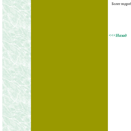
Более подроб
<<<Назад