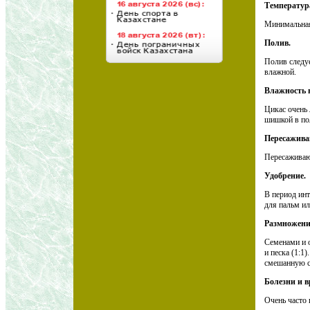
Температур
Минимальная 
Полив.
Полив следуе
влажной.
Влажность в
Цикас очень 
шишкой в по
Пересажива
Пересаживают
Удобрение.
В период инт
для пальм ил
Размножени
Семенами и 
и песка (1:1
смешанную с
Болезни и в
Очень часто