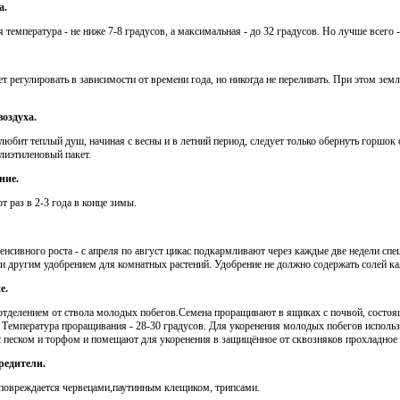
а.
температура - не ниже 7-8 градусов, а максимальная - до 32 градусов. Но лучше всего -
т регулировать в зависимости от времени года, но никогда не переливать. При этом зем
оздуха.
любит теплый душ, начиная с весны и в летний период, следует только обернуть горшок
лиэтиленовый пакет.
ние.
 раз в 2-3 года в конце зимы.
енсивного роста - с апреля по август цикас подкармливают через каждые две недели сп
и другим удобрением для комнатных растений. Удобрение не должно содержать солей ка
е.
отделением от ствола молодых побегов.Семена проращивают в ящиках с почвой, состоя
). Температура проращивания - 28-30 градусов. Для укоренения молодых побегов испол
 песком и торфом и помещают для укоренения в защищённое от сквозняков прохладное 
редители.
 повреждается червецами,паутинным клещиком, трипсами.