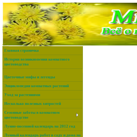
Главная страничка
История возникновения комнатного
цветоводства
Цветочные мифы и легенды
Энциклопедия комнатных растений
Уход за растениями
Несколько полезных хитростей
Сезонные заботы в комнатном
цветоводстве
Лунно-посевной календарь на 2012 год
Лунный календарь работ в саду и дома на