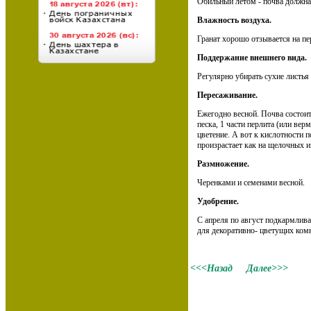
Обильный летом - почва должна
Влажность воздуха.
Гранат хорошо отзывается на пе
Поддержание внешнего вида.
Регулярно убирать сухие листья
Пересаживание.
Ежегодно весной. Почва состоит 
песка, 1 части перлита (или ве
цветение. А вот к кислотности 
произрастает как на щелочных и
Размножение.
Черенками и семенами весной.
Удобрение.
С апреля по август подкармли
для декоративно- цветущих комн
<<<Назад
Далее>>>