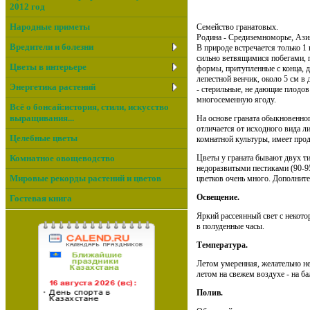
2012 год
Народные приметы
Семейство гранатовых.
Родина - Средиземноморье, Азия
Вредители и болезни
В природе встречается только 1
сильно ветвящимися побегами, 
Цветы в интерьере
формы, притупленные с конца, д
лепестной венчик, около 5 см в
Энергетика растений
- стерильные, не дающие плодов
многосеменную ягоду.
Всё о бонсай:история, стили, искусство
выращивания...
На основе граната обыкновенно
отличается от исходного вида л
Целебные цветы
комнатной культуры, имеет про
Цветы у граната бывают двух т
Комнатное овощеводство
недоразвитыми пестиками (90-95
Мировые рекорды растений и цветов
цветков очень много. Дополните
Освещение.
Гостевая книга
Яркий рассеянный свет с некото
в полуденные часы.
Температура.
Летом умеренная, желательно не
летом на свежем воздухе - на ба
Полив.